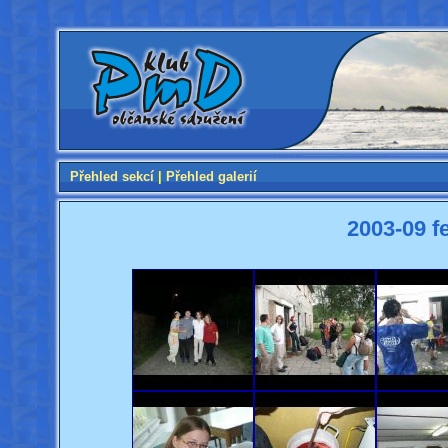
Přehled sekcí
|
Přehled galerií
2003-09 f